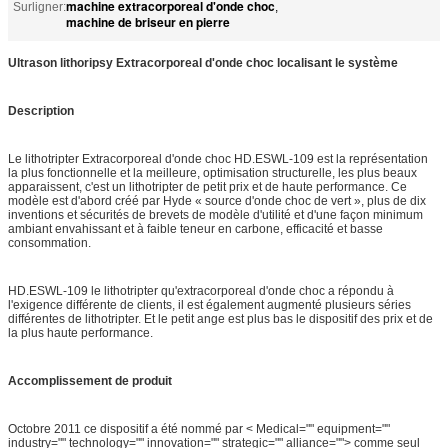
machine extracorporeal d'onde choc
Surligner:
,
machine de briseur en pierre
Ultrason lithoripsy Extracorporeal d'onde choc localisant le système
Description
Le lithotripter Extracorporeal d'onde choc HD.ESWL-109 est la représentation
la plus fonctionnelle et la meilleure, optimisation structurelle, les plus beaux
apparaissent, c'est un lithotripter de petit prix et de haute performance. Ce
modèle est d'abord créé par Hyde « source d'onde choc de vert », plus de dix
inventions et sécurités de brevets de modèle d'utilité et d'une façon minimum
ambiant envahissant et à faible teneur en carbone, efficacité et basse
consommation.
HD.ESWL-109 le lithotripter qu'extracorporeal d'onde choc a répondu à
l'exigence différente de clients, il est également augmenté plusieurs séries
différentes de lithotripter. Et le petit ange est plus bas le dispositif des prix et de
la plus haute performance.
Accomplissement de produit
Octobre 2011 ce dispositif a été nommé par < Medical="" equipment=""
industry="" technology="" innovation="" strategic="" alliance=""> comme seul