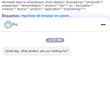
lithotripter dans le ressortissant, choisi dedans< Guangdong="" provincial=""
enterprises="" demonstration="" product="" list=""> du < Innovative=""
medical="" device="" product="" application="" engineering="">.
machine de briseur en pierre
Étiquettes:
,
machine extracorporeal d'onde choc
Fu
11:57 PM
Ultrason de machine de la haute
performance ESWL localisant le
Good day, what product are you looking for?
CE de système/OIN/CFDA certifié
Continuer
Changez la langue
French
Accueil
|
À propos de nous
|
Plan du site
|
Privacy Policy