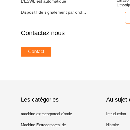
Ultraso
L'ESWL est automatique
Lithotr
Dispositif de signalement par ondes de choc
Contactez nous
Contact
Les catégories
Au sujet
machine extracorporeal d'onde
Intruduction
choc
Machine Extracorporeal de
Histoire