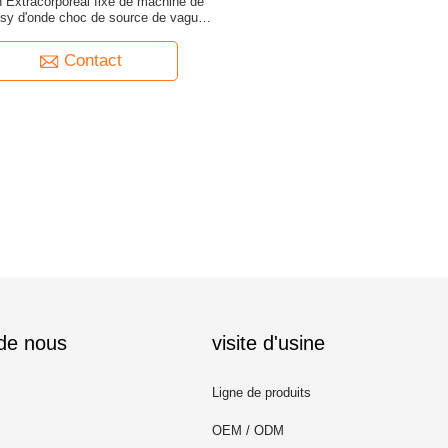
n Extracorporeal fixe de machine de
ipsy d'onde choc de source de vague
localisant le système
Contact
 de nous
visite d'usine
Ligne de produits
OEM / ODM